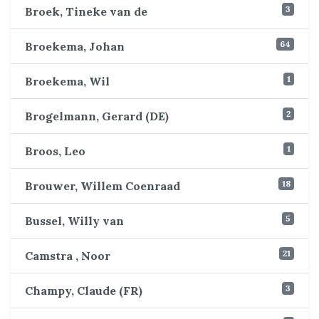
3
Broek, Tineke van de
64
Broekema, Johan
1
Broekema, Wil
2
Brogelmann, Gerard (DE)
1
Broos, Leo
18
Brouwer, Willem Coenraad
5
Bussel, Willy van
21
Camstra , Noor
3
Champy, Claude (FR)