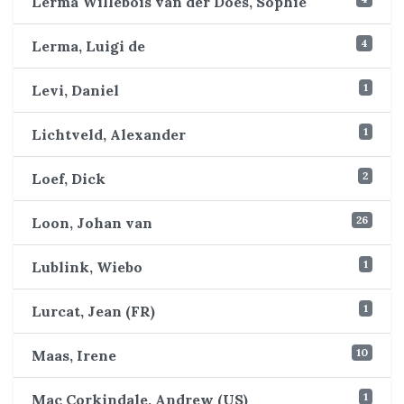
Lerma Willebois van der Does, Sophie
4
Lerma, Luigi de
1
Levi, Daniel
1
Lichtveld, Alexander
2
Loef, Dick
26
Loon, Johan van
1
Lublink, Wiebo
1
Lurcat, Jean (FR)
10
Maas, Irene
1
Mac Corkindale, Andrew (US)