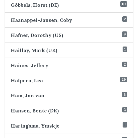
10
Göbbels, Horst (DE)
2
Haanappel-Jansen, Coby
9
Hafner, Dorothy (US)
1
Haillay, Mark (UK)
2
Haines, Jeffery
29
Halpern, Lea
6
Ham, Jan van
2
Hansen, Bente (DK)
1
Haringsma, Ymskje