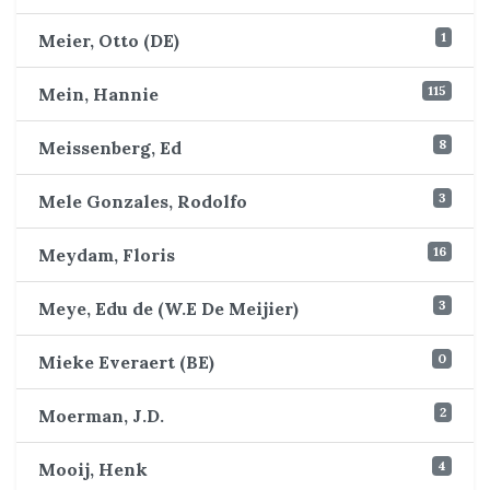
1
Meier, Otto (DE)
115
Mein, Hannie
8
Meissenberg, Ed
3
Mele Gonzales, Rodolfo
16
Meydam, Floris
3
Meye, Edu de (W.E De Meijier)
0
Mieke Everaert (BE)
2
Moerman, J.D.
4
Mooij, Henk