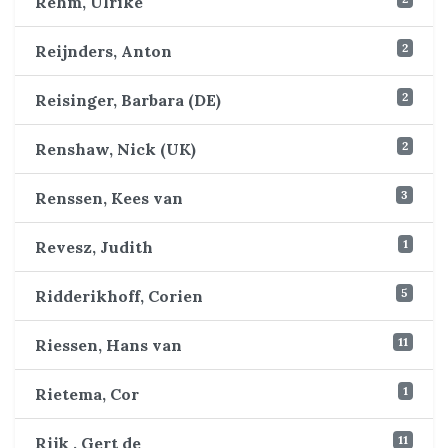
Rehm, Ulrike
2
Reijnders, Anton
2
Reisinger, Barbara (DE)
2
Renshaw, Nick (UK)
3
Renssen, Kees van
1
Revesz, Judith
5
Ridderikhoff, Corien
11
Riessen, Hans van
1
Rietema, Cor
11
Rijk , Gert de