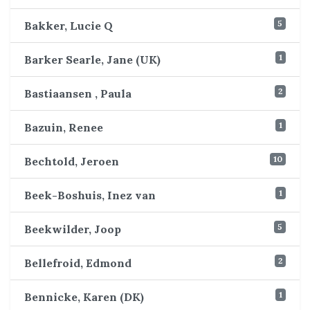
5
Bakker, Lucie Q
1
Barker Searle, Jane (UK)
2
Bastiaansen , Paula
1
Bazuin, Renee
10
Bechtold, Jeroen
1
Beek-Boshuis, Inez van
5
Beekwilder, Joop
2
Bellefroid, Edmond
1
Bennicke, Karen (DK)