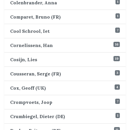
1
Colenbrander, Anna
1
Comparet, Bruno (FR)
7
Cool Schrool, Iet
16
Cornelissens, Han
19
Cosijn, Lies
3
Cousseran, Serge (FR)
4
Cox, Geoff (UK)
7
Crompvoets, Joop
1
Crumbiegel, Dieter (DE)
11