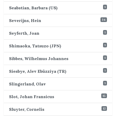
1
Seabstian, Barbara (US)
34
Severijns, Hein
1
Seyferth, Joan
1
Shimaoka, Tatsuzo (JPN)
1
Sibbes, Wilhelmus Johannes
1
Siesbye, Alev Ebüzziya (TR)
1
Slingerland, Olav
15
Slot, Johan Fransicus
12
Sluyter, Cornelis