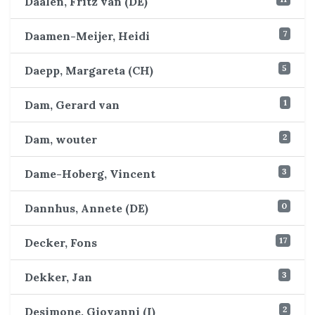
Daalen, Fritz van (DE)
7
Daamen-Meijer, Heidi
5
Daepp, Margareta (CH)
1
Dam, Gerard van
2
Dam, wouter
3
Dame-Hoberg, Vincent
0
Dannhus, Annete (DE)
17
Decker, Fons
3
Dekker, Jan
2
Desimone, Giovanni (I)