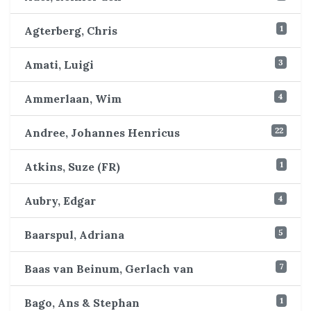
1
Agterberg, Chris
3
Amati, Luigi
4
Ammerlaan, Wim
22
Andree, Johannes Henricus
1
Atkins, Suze (FR)
4
Aubry, Edgar
5
Baarspul, Adriana
7
Baas van Beinum, Gerlach van
1
Bago, Ans & Stephan