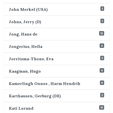
1
John Merkel (USA)
1
Johns, Jerry (D)
11
Jong, Hans de
4
Jongerius, Hella
2
Jorritsma-Thone, Eva
4
Kaagman, Hugo
6
Kamerlingh Onnes , Harm Hendrik
2
Karthausen, Gerburg (DE)
11
Kati Lorand