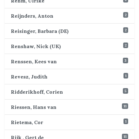
Rehm, Ulrike
2
Reijnders, Anton
2
Reisinger, Barbara (DE)
2
Renshaw, Nick (UK)
3
Renssen, Kees van
1
Revesz, Judith
5
Ridderikhoff, Corien
11
Riessen, Hans van
1
Rietema, Cor
11
Rijk , Gert de