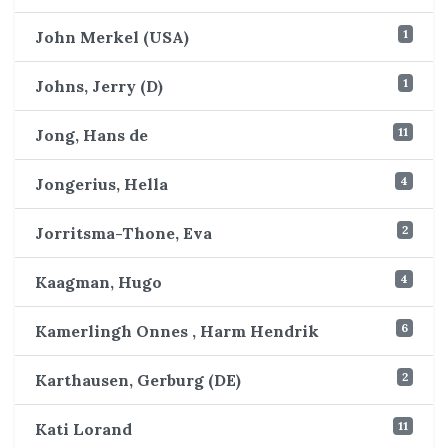
1
John Merkel (USA)
1
Johns, Jerry (D)
11
Jong, Hans de
4
Jongerius, Hella
2
Jorritsma-Thone, Eva
4
Kaagman, Hugo
6
Kamerlingh Onnes , Harm Hendrik
2
Karthausen, Gerburg (DE)
11
Kati Lorand