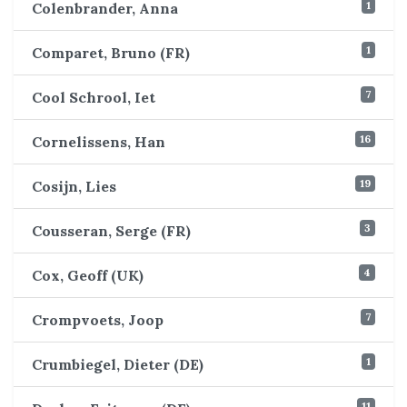
1
Colenbrander, Anna
1
Comparet, Bruno (FR)
7
Cool Schrool, Iet
16
Cornelissens, Han
19
Cosijn, Lies
3
Cousseran, Serge (FR)
4
Cox, Geoff (UK)
7
Crompvoets, Joop
1
Crumbiegel, Dieter (DE)
11