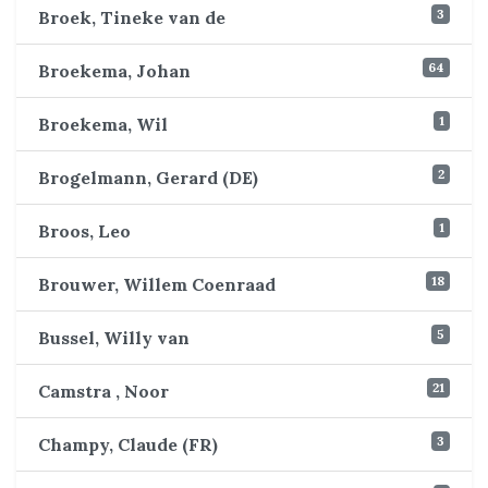
3
Broek, Tineke van de
64
Broekema, Johan
1
Broekema, Wil
2
Brogelmann, Gerard (DE)
1
Broos, Leo
18
Brouwer, Willem Coenraad
5
Bussel, Willy van
21
Camstra , Noor
3
Champy, Claude (FR)