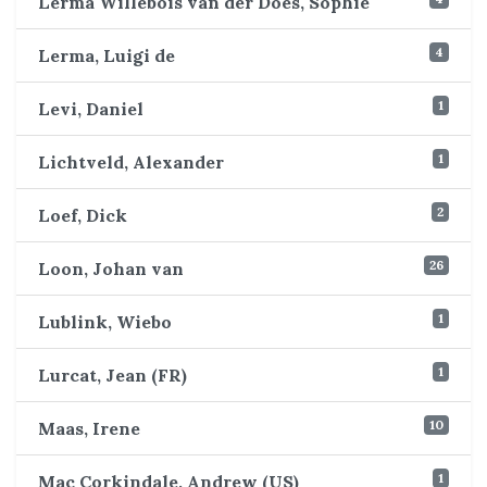
Lerma Willebois van der Does, Sophie
4
Lerma, Luigi de
1
Levi, Daniel
1
Lichtveld, Alexander
2
Loef, Dick
26
Loon, Johan van
1
Lublink, Wiebo
1
Lurcat, Jean (FR)
10
Maas, Irene
1
Mac Corkindale, Andrew (US)