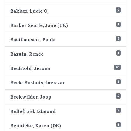
5
Bakker, Lucie Q
1
Barker Searle, Jane (UK)
2
Bastiaansen , Paula
1
Bazuin, Renee
10
Bechtold, Jeroen
1
Beek-Boshuis, Inez van
5
Beekwilder, Joop
2
Bellefroid, Edmond
1
Bennicke, Karen (DK)