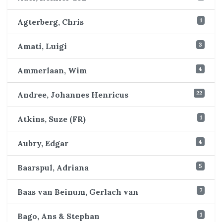
1
Agterberg, Chris
3
Amati, Luigi
4
Ammerlaan, Wim
22
Andree, Johannes Henricus
1
Atkins, Suze (FR)
4
Aubry, Edgar
5
Baarspul, Adriana
7
Baas van Beinum, Gerlach van
1
Bago, Ans & Stephan