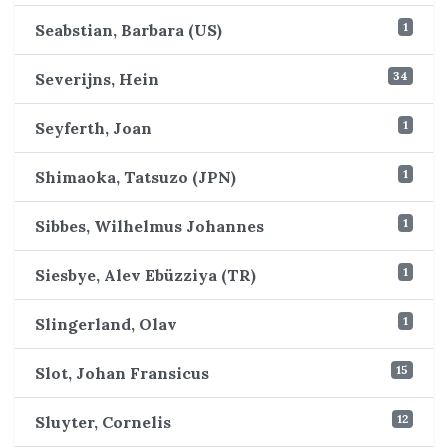
1
Seabstian, Barbara (US)
34
Severijns, Hein
1
Seyferth, Joan
1
Shimaoka, Tatsuzo (JPN)
1
Sibbes, Wilhelmus Johannes
1
Siesbye, Alev Ebüzziya (TR)
1
Slingerland, Olav
15
Slot, Johan Fransicus
12
Sluyter, Cornelis