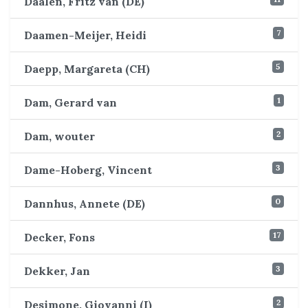
Daalen, Fritz van (DE)
7
Daamen-Meijer, Heidi
5
Daepp, Margareta (CH)
1
Dam, Gerard van
2
Dam, wouter
3
Dame-Hoberg, Vincent
0
Dannhus, Annete (DE)
17
Decker, Fons
3
Dekker, Jan
2
Desimone, Giovanni (I)