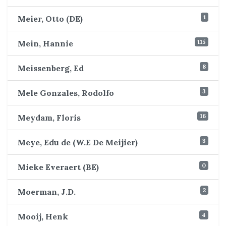
1
Meier, Otto (DE)
115
Mein, Hannie
8
Meissenberg, Ed
3
Mele Gonzales, Rodolfo
16
Meydam, Floris
3
Meye, Edu de (W.E De Meijier)
0
Mieke Everaert (BE)
2
Moerman, J.D.
4
Mooij, Henk