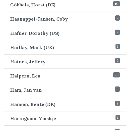
10
Göbbels, Horst (DE)
2
Haanappel-Jansen, Coby
9
Hafner, Dorothy (US)
1
Haillay, Mark (UK)
2
Haines, Jeffery
29
Halpern, Lea
6
Ham, Jan van
2
Hansen, Bente (DK)
1
Haringsma, Ymskje