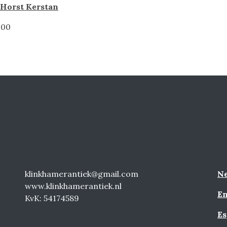
 Horst Kerstan
,00
klinkhamerantiek@gmail.com
Ne
www.klinkhamerantiek.nl
En
KvK: 54174589
Es