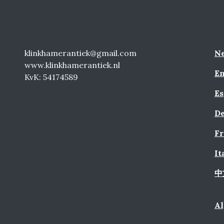
klinkhamerantiek@gmail.com
Ne
www.klinkhamerantiek.nl
En
KvK: 54174589
Es
De
Fr
It
中
A