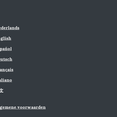
derlands
glish
pañol
utsch
ançais
aliano
文
lgemene voorwaarden