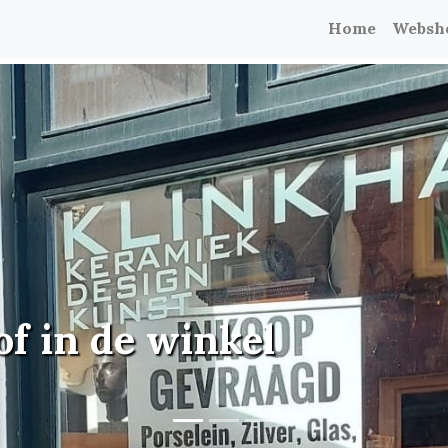
Home
Websh
of in de winkel