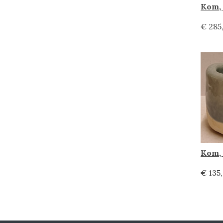
€ 285
€ 135