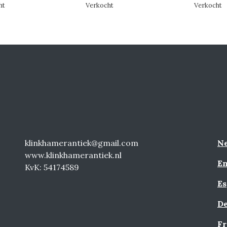
ht
Verkocht
Verkocht
klinkhamerantiek@gmail.com
Ne
www.klinkhamerantiek.nl
En
KvK: 54174589
Es
De
Fr