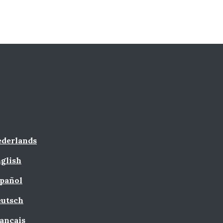
derlands
glish
pañol
utsch
ançais