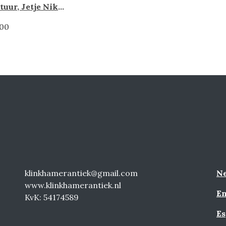
Sculptuur, Jetje Nikkels-de Bosch Kemper
,00
klinkhamerantiek@gmail.com
Ne
www.klinkhamerantiek.nl
En
KvK: 54174589
Es