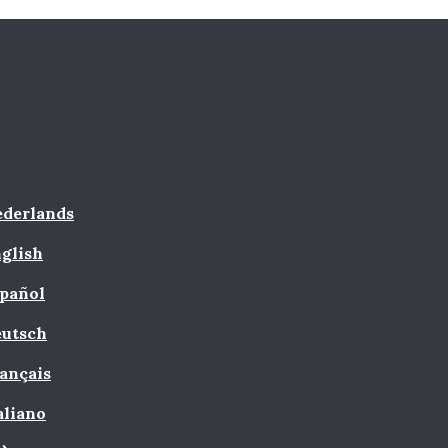
derlands
glish
pañol
utsch
ançais
aliano