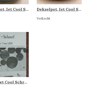
Dekselpot, Iet Cool Schoorl
Dekselpot, Iet Cool Schoorl
Verkocht
Poster Iet Cool Schrool