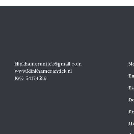
klinkhamerantiek@gmail.com
Ne
www.klinkhamerantiek.nl
En
KvK: 54174589
Es
De
Fr
It