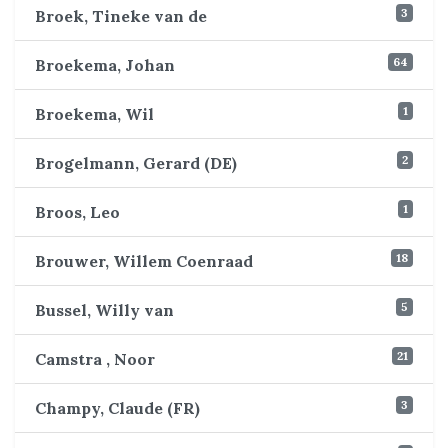
3
Broek, Tineke van de
64
Broekema, Johan
1
Broekema, Wil
2
Brogelmann, Gerard (DE)
1
Broos, Leo
18
Brouwer, Willem Coenraad
5
Bussel, Willy van
21
Camstra , Noor
3
Champy, Claude (FR)