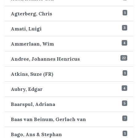
1
Agterberg, Chris
3
Amati, Luigi
4
Ammerlaan, Wim
22
Andree, Johannes Henricus
1
Atkins, Suze (FR)
4
Aubry, Edgar
5
Baarspul, Adriana
7
Baas van Beinum, Gerlach van
1
Bago, Ans & Stephan