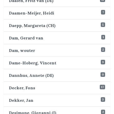
Daalen, Fritz van (DE)
7
Daamen-Meijer, Heidi
5
Daepp, Margareta (CH)
1
Dam, Gerard van
2
Dam, wouter
3
Dame-Hoberg, Vincent
0
Dannhus, Annete (DE)
17
Decker, Fons
3
Dekker, Jan
2
Desimone, Giovanni (I)