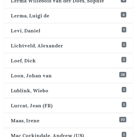
Lerma Willebois van der Does, Sophie
4
Lerma, Luigi de
1
Levi, Daniel
1
Lichtveld, Alexander
2
Loef, Dick
26
Loon, Johan van
1
Lublink, Wiebo
1
Lurcat, Jean (FR)
10
Maas, Irene
1
Mac Corkindale, Andrew (US)