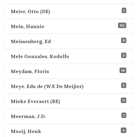
1
Meier, Otto (DE)
115
Mein, Hannie
8
Meissenberg, Ed
3
Mele Gonzales, Rodolfo
16
Meydam, Floris
3
Meye, Edu de (W.E De Meijier)
0
Mieke Everaert (BE)
2
Moerman, J.D.
4
Mooij, Henk