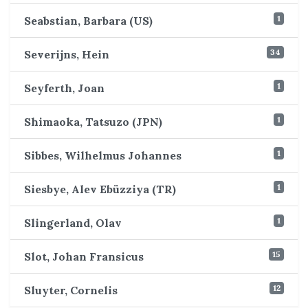
1
Seabstian, Barbara (US)
34
Severijns, Hein
1
Seyferth, Joan
1
Shimaoka, Tatsuzo (JPN)
1
Sibbes, Wilhelmus Johannes
1
Siesbye, Alev Ebüzziya (TR)
1
Slingerland, Olav
15
Slot, Johan Fransicus
12
Sluyter, Cornelis