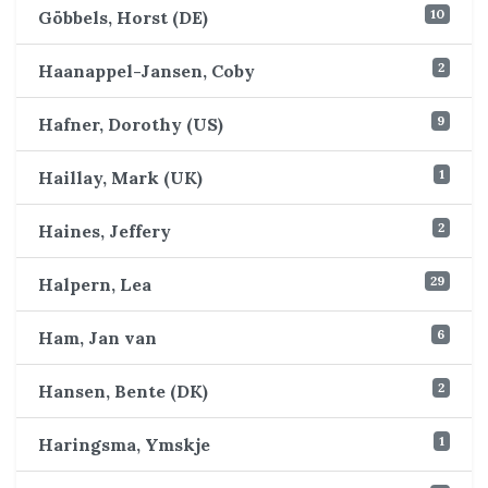
10
Göbbels, Horst (DE)
2
Haanappel-Jansen, Coby
9
Hafner, Dorothy (US)
1
Haillay, Mark (UK)
2
Haines, Jeffery
29
Halpern, Lea
6
Ham, Jan van
2
Hansen, Bente (DK)
1
Haringsma, Ymskje