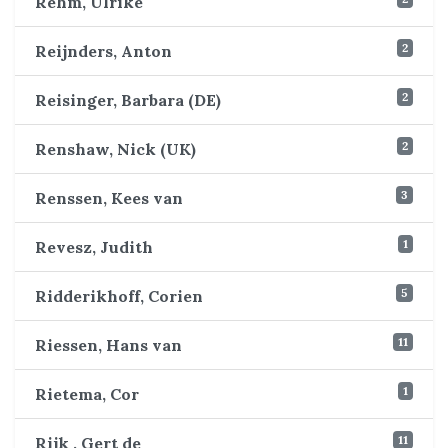
Rehm, Ulrike
2
Reijnders, Anton
2
Reisinger, Barbara (DE)
2
Renshaw, Nick (UK)
3
Renssen, Kees van
1
Revesz, Judith
5
Ridderikhoff, Corien
11
Riessen, Hans van
1
Rietema, Cor
11
Rijk , Gert de