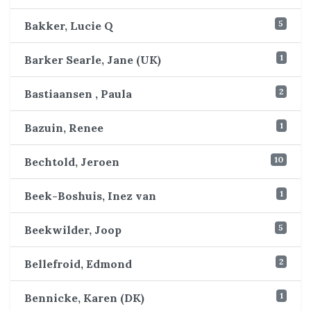
5
Bakker, Lucie Q
1
Barker Searle, Jane (UK)
2
Bastiaansen , Paula
1
Bazuin, Renee
10
Bechtold, Jeroen
1
Beek-Boshuis, Inez van
5
Beekwilder, Joop
2
Bellefroid, Edmond
1
Bennicke, Karen (DK)