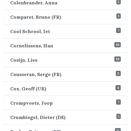
1
Colenbrander, Anna
1
Comparet, Bruno (FR)
7
Cool Schrool, Iet
16
Cornelissens, Han
19
Cosijn, Lies
3
Cousseran, Serge (FR)
4
Cox, Geoff (UK)
7
Crompvoets, Joop
1
Crumbiegel, Dieter (DE)
11