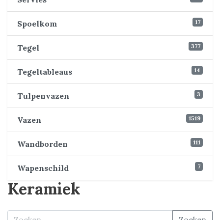
17
Spoelkom
377
Tegel
14
Tegeltableaus
3
Tulpenvazen
1519
Vazen
111
Wandborden
7
Wapenschild
Keramiek
Zoeken