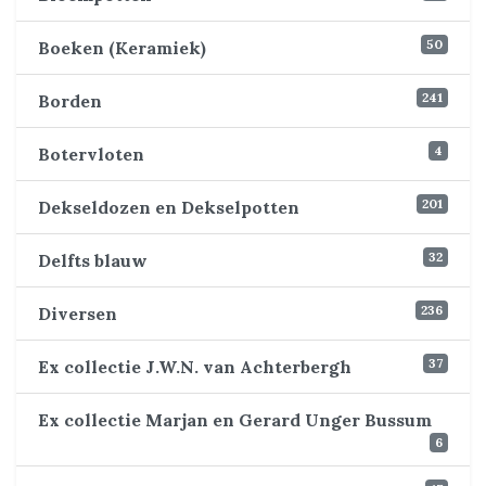
50
Boeken (Keramiek)
241
Borden
4
Botervloten
201
Dekseldozen en Dekselpotten
32
Delfts blauw
236
Diversen
37
Ex collectie J.W.N. van Achterbergh
Ex collectie Marjan en Gerard Unger Bussum
6