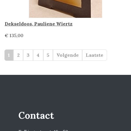
Dekseldoos, Pauliene Wiertz
€ 135,00
1
2
3
4
5
Volgende
Laatste
Contact