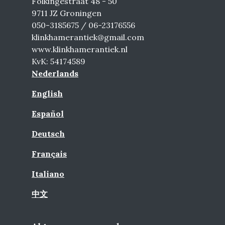
Folkingestraat 48 - 50
9711 JZ Groningen
050-3185675 / 06-23176556
klinkhamerantiek@gmail.com
www.klinkhamerantiek.nl
KvK: 54174589
Nederlands
English
Español
Deutsch
Français
Italiano
中文