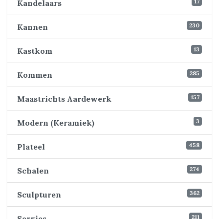
17
Kandelaars
230
Kannen
13
Kastkom
285
Kommen
157
Maastrichts Aardewerk
3
Modern (Keramiek)
458
Plateel
274
Schalen
362
Sculpturen
211
Servies