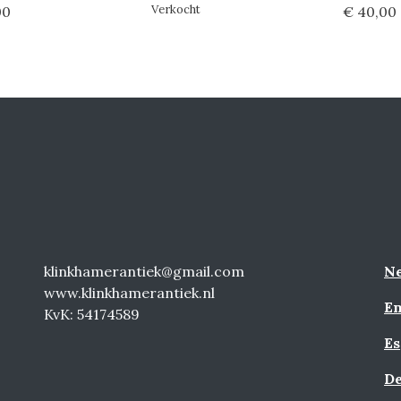
Verkocht
00
€ 40,00
klinkhamerantiek@gmail.com
Ne
www.klinkhamerantiek.nl
En
KvK: 54174589
Es
De