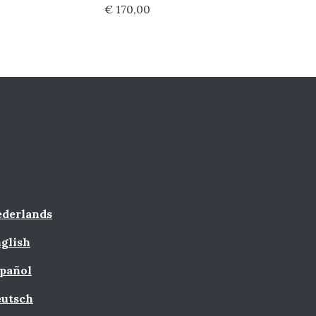
€ 170,00
derlands
glish
pañol
utsch