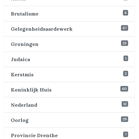
6
Brutalisme
67
Gelegenheidsaardewerk
23
Groningen
1
Judaica
2
Kerstmis
60
Koninklijk Huis
12
Nederland
29
Oorlog
7
Provincie Drenthe