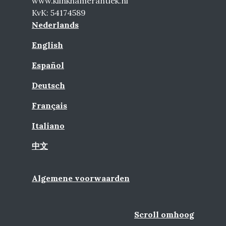
www.klinkhamerantiek.nl
KvK: 54174589
Nederlands
English
Español
Deutsch
Français
Italiano
中文
Algemene voorwaarden
Scroll omhoog