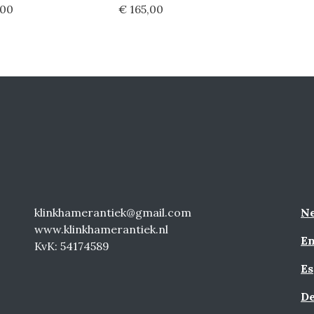
,00
€ 165,00
klinkhamerantiek@gmail.com
Ne
www.klinkhamerantiek.nl
En
KvK: 54174589
Es
De