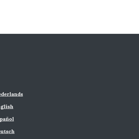
derlands
glish
pañol
utsch