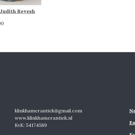
 Judith Revesh
00
klinkhamerantiek@gmail.com
Ne
www.klinkhamerantiek.nl
En
KvK: 54174589
Es