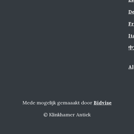
De
Fr
It
中
A
Mede mogelijk gemaaakt door
Bidvise
© Klinkhamer Antiek