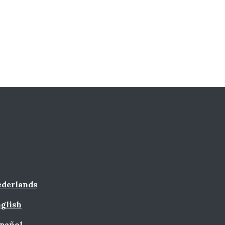
derlands
glish
pañol