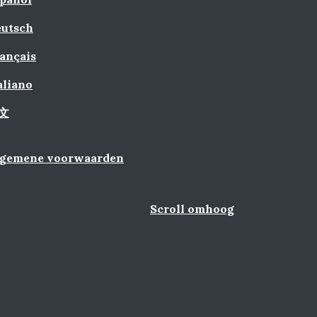
utsch
ançais
aliano
文
lgemene voorwaarden
Scroll omhoog