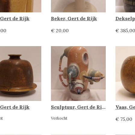
 Gert de Rijk
Beker, Gert de Rijk
,00
€ 20,00
€ 385,0
 Gert de Rijk
Sculptuur, Gert de Rijk / Z4
Vaas, Ge
ht
Verkocht
€ 75,00