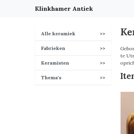
Klinkhamer Antiek
Ker
Alle keramiek
>>
Fabrieken
>>
Gebor
te Ut
Keramisten
>>
opric
Ite
Thema's
>>