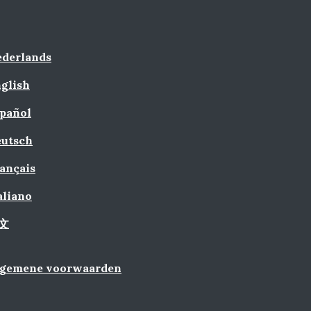
derlands
glish
pañol
utsch
ançais
aliano
文
lgemene voorwaarden