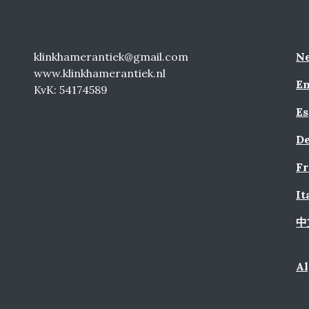
klinkhamerantiek@gmail.com
Ne
www.klinkhamerantiek.nl
En
KvK: 54174589
Es
De
Fr
It
中
A