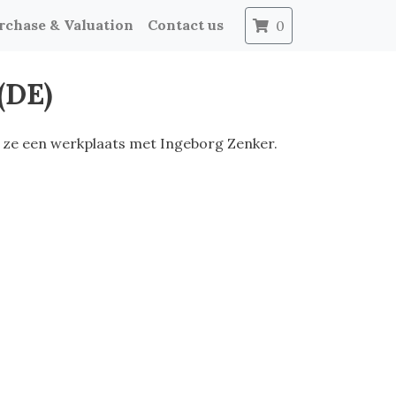
rchase & Valuation
Contact us
0
(DE)
t ze een werkplaats met Ingeborg Zenker.