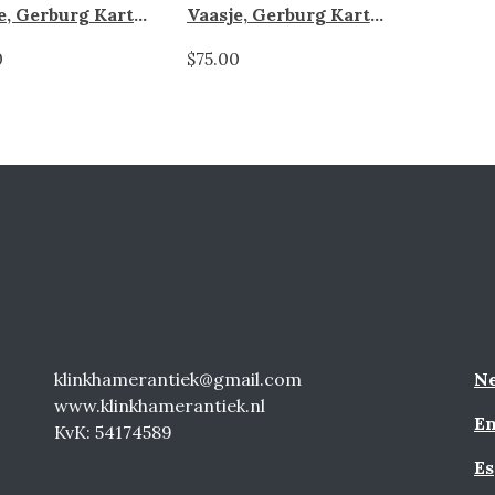
Vaasje, Gerburg Karthausen
Vaasje, Gerburg Karthausen
0
$75.00
klinkhamerantiek@gmail.com
Ne
www.klinkhamerantiek.nl
En
KvK: 54174589
Es