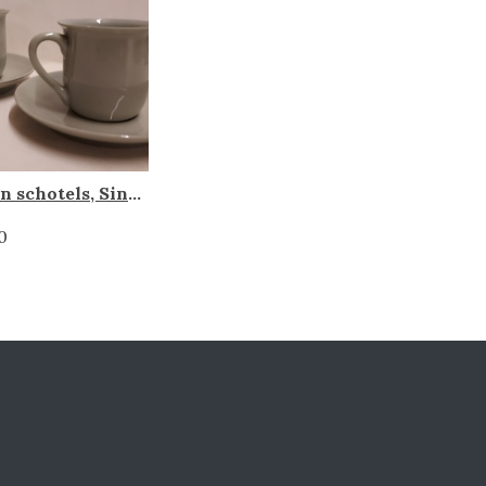
Kop en schotels, Sint Maarten porselein
0