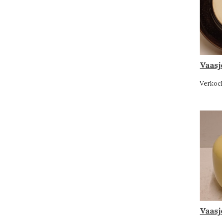
Vaasj
Verkoc
Vaasj