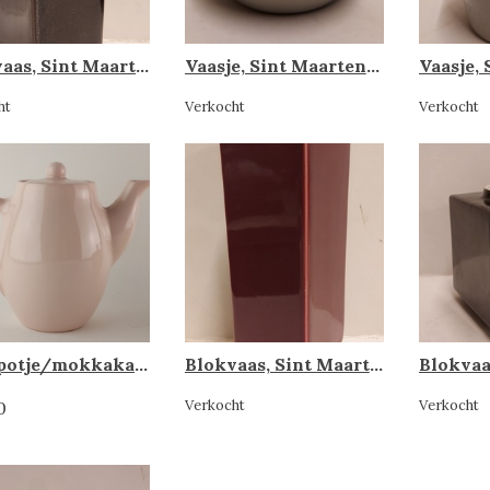
Blokvaas, Sint Maarten porselein
Vaasje, Sint Maarten porselein
ht
Verkocht
Verkocht
Theepotje/mokkakan, Sint Maarten Porselein Rhenen
Blokvaas, Sint Maarten porselein
Verkocht
Verkocht
0