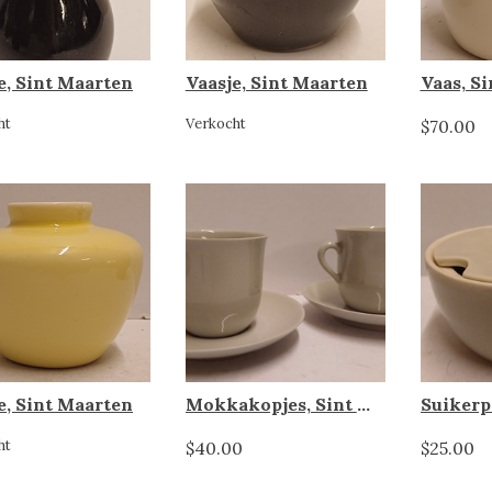
e, Sint Maarten
Vaasje, Sint Maarten
Vaas, S
ht
Verkocht
$70.00
e, Sint Maarten
Mokkakopjes, Sint Maarten
ht
$40.00
$25.00