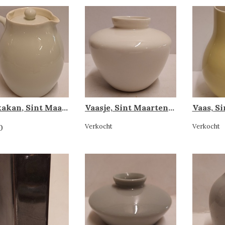
Mokkakan, Sint Maarten
Vaasje, Sint Maarten porselein Rhenen.
Vaas, S
Verkocht
Verkocht
0