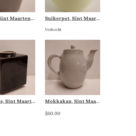
Vaasje, Sint Maarten porselein
Suikerpot, Sint Maarten Porselein Rhenen
Verkocht
Blokvaas, Sint Maarten Porselein
Mokkakan, Sint Maarten porselein
$60.00