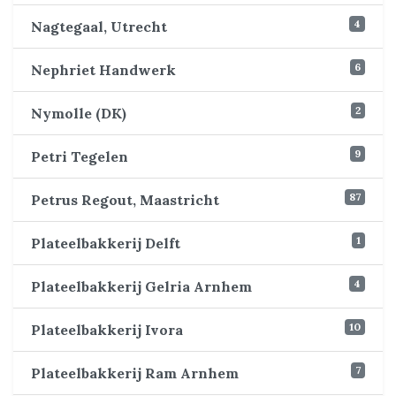
4
Nagtegaal, Utrecht
6
Nephriet Handwerk
2
Nymolle (DK)
9
Petri Tegelen
87
Petrus Regout, Maastricht
1
Plateelbakkerij Delft
4
Plateelbakkerij Gelria Arnhem
10
Plateelbakkerij Ivora
7
Plateelbakkerij Ram Arnhem