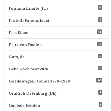
4
Fontana Limite (IT)
5
Fratelli Fanclullacci
41
Fris Edam
17
Fritz van Daalen
7
Gats, de
8
Gebr Koch Workum
50
Goedewagen, Gouda 1779-1976
5
Graflich Ortenburg (DE)
1
Gubbels Helden