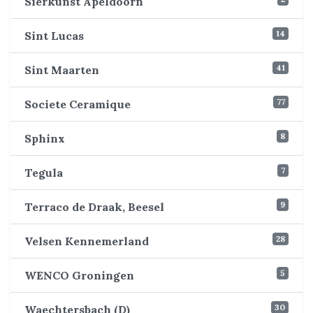
Sierkunst Apeldoorn
14
Sint Lucas
41
Sint Maarten
77
Societe Ceramique
8
Sphinx
7
Tegula
9
Terraco de Draak, Beesel
28
Velsen Kennemerland
5
WENCO Groningen
30
Waechtersbach (D)