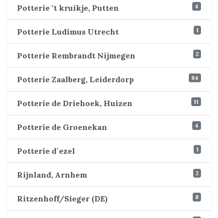
4
Potterie 't kruikje, Putten
1
Potterie Ludimus Utrecht
2
Potterie Rembrandt Nijmegen
84
Potterie Zaalberg, Leiderdorp
11
Potterie de Driehoek, Huizen
4
Potterie de Groenekan
1
Potterie d´ezel
2
Rijnland, Arnhem
8
Ritzenhoff/Sieger (DE)