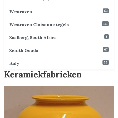
52
Westraven
121
Westraven Cloisonne tegels
3
Zaalberg, South Africa
67
Zenith Gouda
35
italy
Keramiekfabrieken