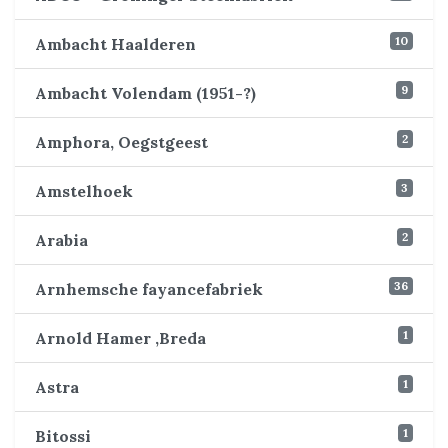
10
Ambacht Haalderen
9
Ambacht Volendam (1951-?)
2
Amphora, Oegstgeest
3
Amstelhoek
2
Arabia
36
Arnhemsche fayancefabriek
1
Arnold Hamer ,Breda
1
Astra
1
Bitossi