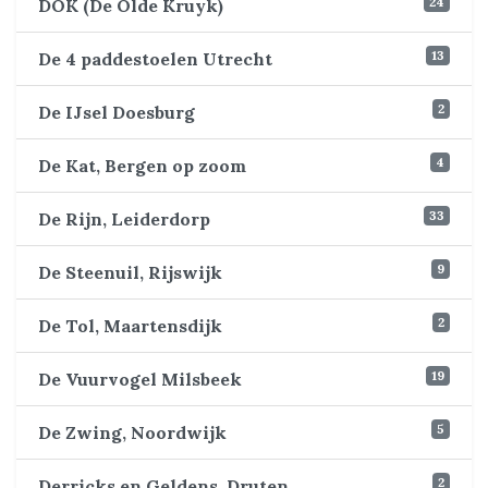
24
DOK (De Olde Kruyk)
13
De 4 paddestoelen Utrecht
2
De IJsel Doesburg
4
De Kat, Bergen op zoom
33
De Rijn, Leiderdorp
9
De Steenuil, Rijswijk
2
De Tol, Maartensdijk
19
De Vuurvogel Milsbeek
5
De Zwing, Noordwijk
2
Derricks en Geldens, Druten