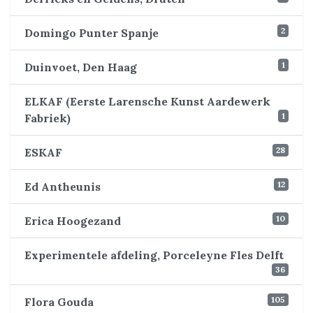
2
Domingo Punter Spanje
1
Duinvoet, Den Haag
ELKAF (Eerste Larensche Kunst Aardewerk
1
Fabriek)
28
ESKAF
12
Ed Antheunis
10
Erica Hoogezand
Experimentele afdeling, Porceleyne Fles Delft
36
105
Flora Gouda