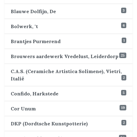
3
Blauwe Dolfijn, De
6
Bolwerk, 't
1
Brantjes Purmerend
25
Brouwers aardewerk Vredelust, Leiderdorp
C.A.S. (Ceramiche Artistica Solimene), Vietri,
2
Italië
5
Confido, Harkstede
19
Cor Unum
2
DKP (Dordtsche Kunstpotterie)