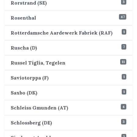
3
Rorstrand (SE)
47
Rosenthal
1
Rotterdamsche Aardewerk Fabriek (RAF)
7
Ruscha (D)
11
Russel Tiglia, Tegelen
1
Saviotorppa (F)
1
Saxbo (DK)
4
Schleiss Gmunden (AT)
3
Schlossberg (DE)
2