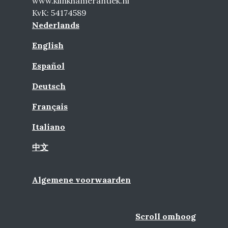
www.klinkhamerantiek.nl
KvK: 54174589
Nederlands
English
Español
Deutsch
Français
Italiano
中文
Algemene voorwaarden
Scroll omhoog