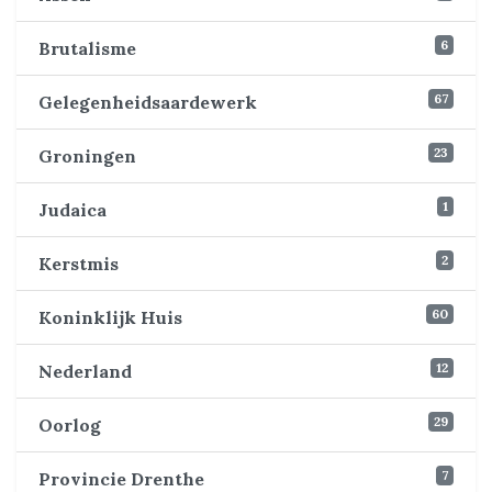
6
Brutalisme
67
Gelegenheidsaardewerk
23
Groningen
1
Judaica
2
Kerstmis
60
Koninklijk Huis
12
Nederland
29
Oorlog
7
Provincie Drenthe