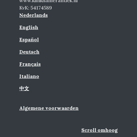
www.klinkhamerantiek.nl
KvK: 54174589
Nederlands
English
Español
Deutsch
Français
Italiano
中文
Algemene voorwaarden
Scroll omhoog