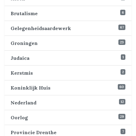
6
Brutalisme
67
Gelegenheidsaardewerk
23
Groningen
1
Judaica
2
Kerstmis
60
Koninklijk Huis
12
Nederland
29
Oorlog
7
Provincie Drenthe