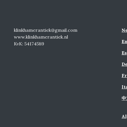
klinkhamerantiek@gmail.com
Ne
www.klinkhamerantiek.nl
En
KvK: 54174589
Es
De
Fr
It
中
A