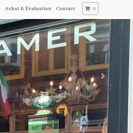
e
Achat & Évaluation
Contact
0
Next