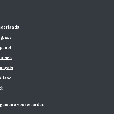
derlands
glish
pañol
utsch
ançais
aliano
文
lgemene voorwaarden