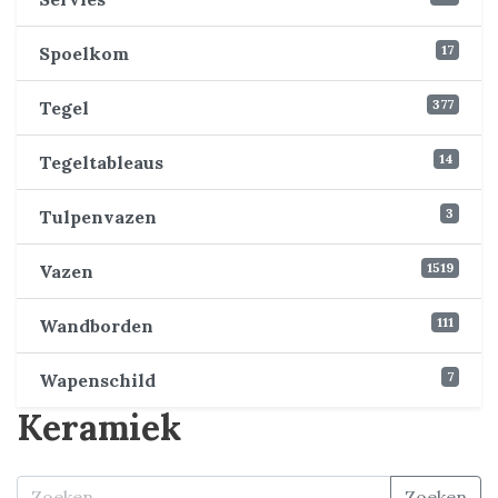
17
Spoelkom
377
Tegel
14
Tegeltableaus
3
Tulpenvazen
1519
Vazen
111
Wandborden
7
Wapenschild
Keramiek
Zoeken