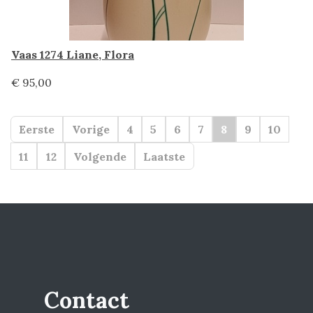
Vaas 1274 Liane, Flora
€ 95,00
Eerste
Vorige
4
5
6
7
8
9
10
11
12
Volgende
Laatste
Contact