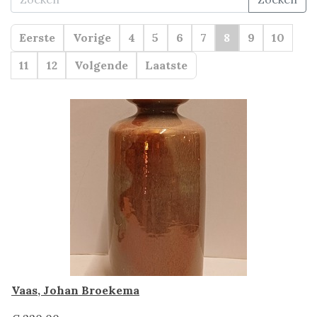
Eerste
Vorige
4
5
6
7
8
9
10
11
12
Volgende
Laatste
Vaas, Johan Broekema