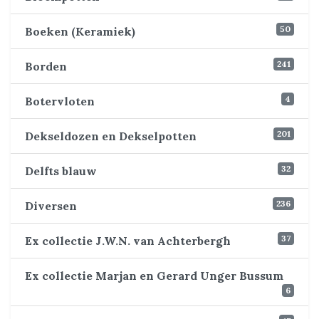
50
Boeken (Keramiek)
241
Borden
4
Botervloten
201
Dekseldozen en Dekselpotten
32
Delfts blauw
236
Diversen
37
Ex collectie J.W.N. van Achterbergh
Ex collectie Marjan en Gerard Unger Bussum
6