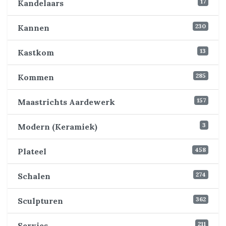
17
Kandelaars
230
Kannen
13
Kastkom
285
Kommen
157
Maastrichts Aardewerk
3
Modern (Keramiek)
458
Plateel
274
Schalen
362
Sculpturen
211
Servies