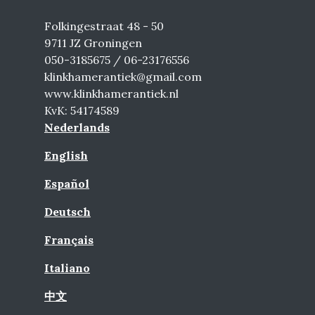
Folkingestraat 48 - 50
9711 JZ Groningen
050-3185675 / 06-23176556
klinkhamerantiek@gmail.com
www.klinkhamerantiek.nl
KvK: 54174589
Nederlands
English
Español
Deutsch
Français
Italiano
中文