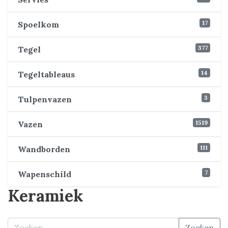
17
Spoelkom
377
Tegel
14
Tegeltableaus
3
Tulpenvazen
1519
Vazen
111
Wandborden
7
Wapenschild
Keramiek
Zoeken