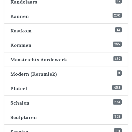
17
Kandelaars
230
Kannen
13
Kastkom
285
Kommen
157
Maastrichts Aardewerk
3
Modern (Keramiek)
458
Plateel
274
Schalen
362
Sculpturen
211
Servies