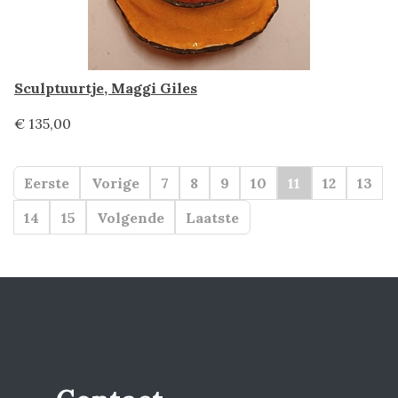
Sculptuurtje, Maggi Giles
€ 135,00
Eerste
Vorige
7
8
9
10
11
12
13
14
15
Volgende
Laatste