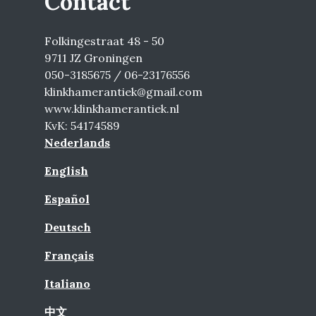
Contact
Folkingestraat 48 - 50
9711 JZ Groningen
050-3185675 / 06-23176556
klinkhamerantiek@gmail.com
www.klinkhamerantiek.nl
KvK: 54174589
Nederlands
English
Español
Deutsch
Français
Italiano
中文