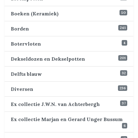
50
Boeken (Keramiek)
241
Borden
4
Botervloten
201
Dekseldozen en Dekselpotten
32
Delfts blauw
236
Diversen
37
Ex collectie J.W.N. van Achterbergh
Ex collectie Marjan en Gerard Unger Bussum
6