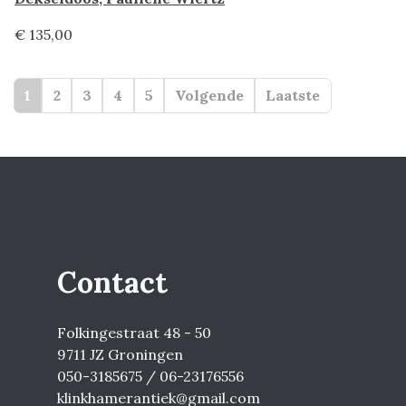
€ 135,00
1
2
3
4
5
Volgende
Laatste
Contact
Folkingestraat 48 - 50
9711 JZ Groningen
050-3185675 / 06-23176556
klinkhamerantiek@gmail.com