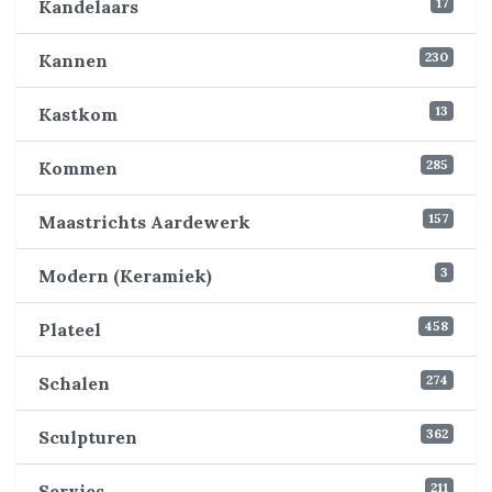
17
Kandelaars
230
Kannen
13
Kastkom
285
Kommen
157
Maastrichts Aardewerk
3
Modern (Keramiek)
458
Plateel
274
Schalen
362
Sculpturen
211
Servies