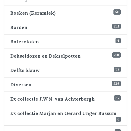
50
Boeken (Keramiek)
241
Borden
4
Botervloten
201
Dekseldozen en Dekselpotten
32
Delfts blauw
236
Diversen
37
Ex collectie J.W.N. van Achterbergh
Ex collectie Marjan en Gerard Unger Bussum
6