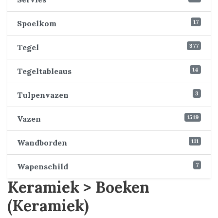
17
Spoelkom
377
Tegel
14
Tegeltableaus
3
Tulpenvazen
1519
Vazen
111
Wandborden
7
Wapenschild
Keramiek > Boeken
(Keramiek)