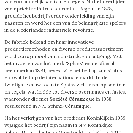
van voornamelijk sanitair en tegels. Na het overlijden
van oprichter Petrus Laurentius Regout in 1878,
groeide het bedrijf verder onder leiding van zijn
nazaten en werd het een van de belangrijkste spelers
in de Nederlandse industriële revolutie.
De fabriek, bekend om haar innovatieve
productiemethoden en diverse productassortiment,
werd een symbool van industriële vooruitgang. Met
het invoeren van het merk "Sphinx" en de sfinx als
beeldmerk in 1879, bevestigde het bedrijf zijn status
en kwaliteit op de internationale markt. In de
twintigste eeuw focuste Sphinx zich meer op sanitair
en tegels, wat leidde tot diverse overnames en fusies,
waaronder die met
Société Céramique
in 1958,
resulterend in N.V. Sphinx-Céramique.
Na het verkrijgen van het predicaat Koninklijk in 1959,
wijzigde het bedrijf zijn naam in N.V. Koninklijke
Sphinx. De productie in Maastricht eindigde in 2010,