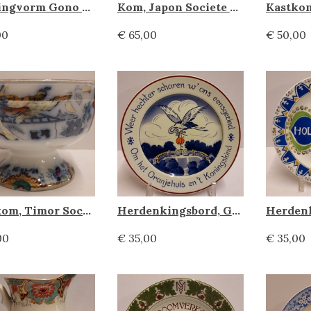
Puddingvorm Gono Zea Mais, Societe ceramique
Kom, Japon Societe Ceramique
00
€ 65,00
€ 50,00
Kastkom, Timor Societe Ceramique
Herdenkingsbord, Geboorte Beatrix 1938 Societe Ceramique
00
€ 35,00
€ 35,00