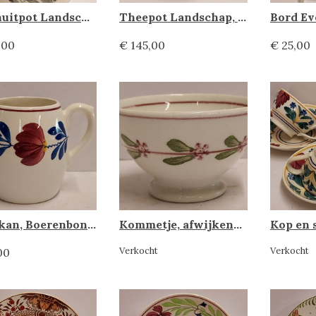
Beschuitpot Landschap, societe ceramique
Theepot Landschap, Societe Ceramique
,00
€ 145,00
€ 25,00
Melkkan, Boerenbont 438A
Kommetje, afwijkend Boerenbont
Verkocht
Verkocht
00