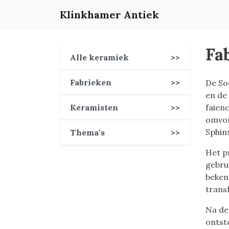
Klinkhamer Antiek
Fa
Alle keramiek
>>
Fabrieken
>>
De So
en de
Keramisten
>>
faien
omvor
Sphin
Thema's
>>
Het p
gebru
beken
transf
Na de
ontst