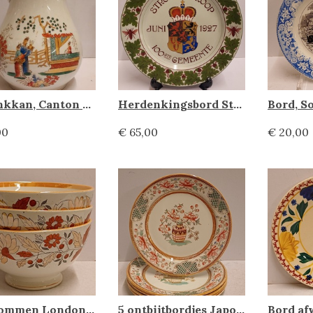
Schenkkan, Canton Societe Ceramique
Herdenkingsbord Stroomverkoop, Societe Ceramique
00
€ 65,00
€ 20,00
Set kommen London, Societe Ceramique
5 ontbijtbordjes Japon, Societe Ceramique Maastricht