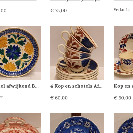
Verkocht
,00
€ 75,00
Schotel afwijkend Boerenbont, Societe Ceramique
4 Kop en schotels Afwijkend Boerenbont, Societe Ceramique
ht
€ 60,00
€ 60,00