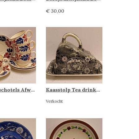
€ 30,00
Kop en schotels Afwijkend Boerenbont, Societe ceramique
Kaasstolp Tea drinker, Societe Ceramique
Verkocht