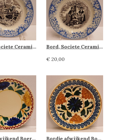
Bord, Societe Ceramique
Bord, Societe Ceramique
€ 20,00
Bord afwijkend Boerenbont ,Petrus Regout
Bordje afwijkend Boerenbont, Societe Ceramique