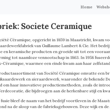
Home
Websh
briek: Societe Ceramique
ciété Céramique, opgericht in 1859 in Maastricht, kwam vo
 aardewerkfabriek van Guillaume Lambert & Cie. Het bedrij
ce en keramische producten en groeide uit tot een vooraa
ming tot naamloze vennootschap in 1863. In 1958 fuseer
x-Céramique, waarmee een einde kwam aan haar zelfstandi
roductassortiment van Société Céramique omvatte een bre
iksaardewerk en sieraardewerk, waaronder de bekende Del
d om haar innovatieve productiemethoden, zoals de introd
erdecoratie, die bijdroegen aan de herkenbare stijl en kwa
 fusie bleef de naam van het bedrijf voortleven in de Maas
ond na de sloop van de fabrieksgebouwen. Deze wijk en de