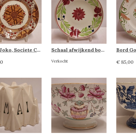
Bord Joko, Societe Ceramique
Schaal afwijkend boerenbont, Societe Ceramique
Verkocht
00
€ 85,00