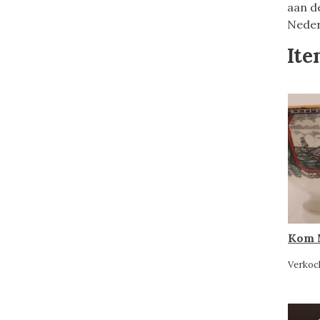
aan d
Neder
Ite
Verkoc