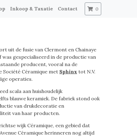
op
Inkoop & Taxatie
Contact
0
ort uit de fusie van Clermont en Chainaye
f was gespecialiseerd in de productie van
nstaande producent, vooral na de
de Société Céramique met
Sphinx
tot N.V.
ge operaties.
ed scala aan huishoudelijk
fts blauwe keramiek. De fabriek stond ook
uctie van drukdecoratie en
liteit van haar producten.
trichtse wijk Céramique, een gebied dat
 Avenue Céramique herinneren nog altijd