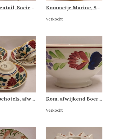
Bord Eventail, Societe ceramique
Kommetje Marine, Societe Ceramique
Verkocht
Kop en schotels, afwijkend Boerenbont
Kom, afwijkend Boerenbont
Verkocht