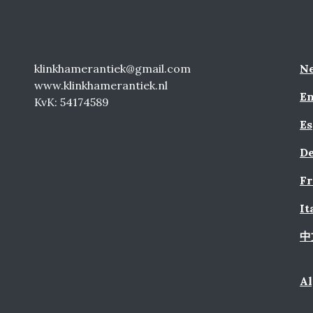
klinkhamerantiek@gmail.com
Ne
www.klinkhamerantiek.nl
En
KvK: 54174589
Es
De
Fr
It
中
A