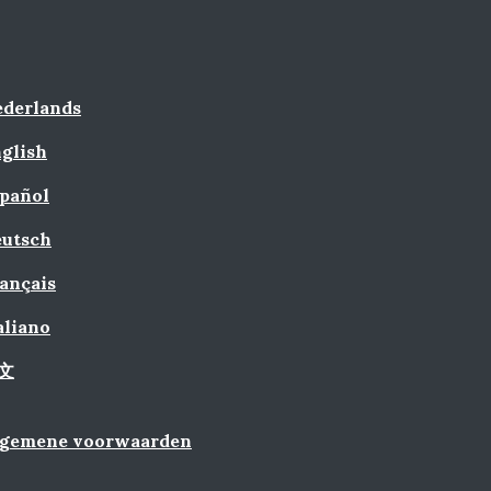
derlands
glish
pañol
utsch
ançais
aliano
文
lgemene voorwaarden