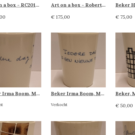
Art on a box - RC2010, Makkum Tichelaar
Art on a box - Robert Vorstman, Makkum Tichelaar
,00
€ 175,00
€ 75,00
Beker Irma Boom, Makkum Tichelaar
Beker Irma Boom, Makkum Tichelaar
ht
Verkocht
€ 50,00