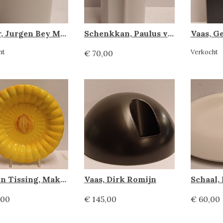
Beker, Jurgen Bey Makkum
Schenkkan, Paulus van Leeuwen
Vaas, G
ht
Verkocht
€ 70,00
Martin Tissing, Makkum Tichelaar
Vaas, Dirk Romijn
,00
€ 145,00
€ 60,00