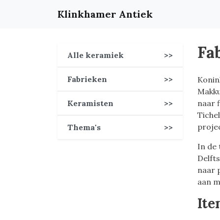
Klinkhamer Antiek
Fa
Alle keramiek
>>
Fabrieken
>>
Konink
Makku
Keramisten
>>
naar 
Tichel
proje
Thema's
>>
In de
Delft
naar 
aan m
Ite