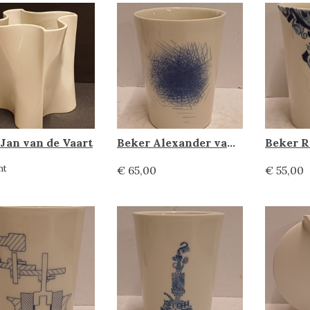
 Jan van de Vaart
Beker Alexander van Slobbe, Makkum
ht
€ 65,00
€ 55,00