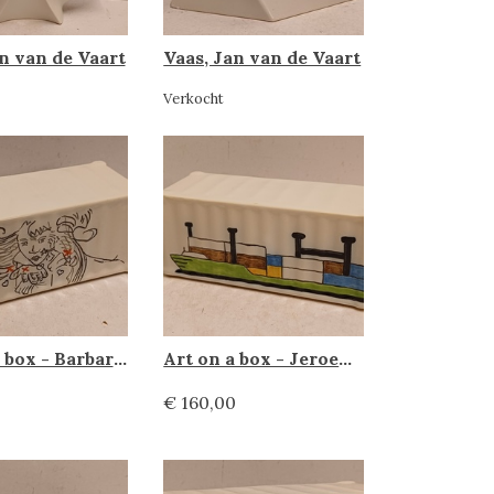
n van de Vaart
Vaas, Jan van de Vaart
Verkocht
Art on a box - Barbara Wijnveld, Makkum Tichelaar
Art on a box - Jeroen Allart, Makkum Tichelaar
€ 160,00