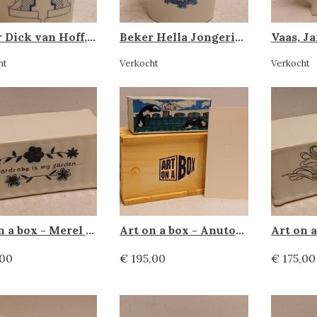
Beker Dick van Hoff, Makkum
Beker Hella Jongerius, Makkum
Vaas, Ja
ht
Verkocht
Verkocht
Art on a box - Merel Boers, Makkum Tichelaar
Art on a box - Anutosh, Makkum Tichelaar
,00
€ 195,00
€ 175,00