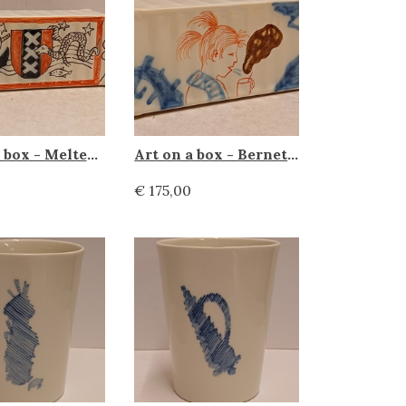
Art on a box - Meltem Ulbegi, Makkum Tichelaar
Art on a box - Bernet Ragetli, Makkum Tichelaar
€ 175,00