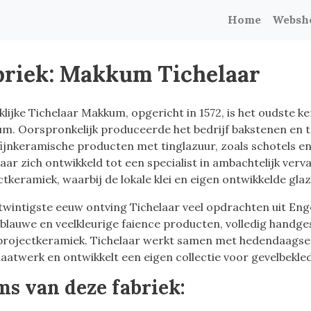
Home
Websh
briek: Makkum Tichelaar
lijke Tichelaar Makkum, opgericht in 1572, is het oudste k
m. Oorspronkelijk produceerde het bedrijf bakstenen en t
fijnkeramische producten met tinglazuur, zoals schotels en
aar zich ontwikkeld tot een specialist in ambachtelijk ver
ctkeramiek, waarbij de lokale klei en eigen ontwikkelde gla
 twintigste eeuw ontving Tichelaar veel opdrachten uit En
sblauwe en veelkleurige faience producten, volledig handg
projectkeramiek. Tichelaar werkt samen met hedendaagse
aatwerk en ontwikkelt een eigen collectie voor gevelbekle
ms van deze fabriek: