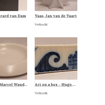
erard van Dam
Vaas, Jan van de Vaart
Verkocht
Schaal, Marcel Wanders
Art on a box - Hugo Kaagman, Makkum Tichelaar
Verkocht