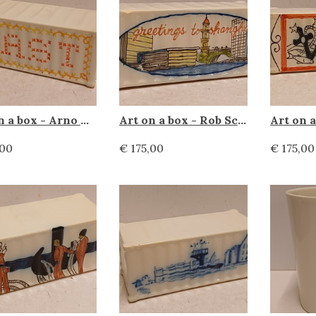
Art on a box - Arno Coenen, Makkum Tichelaar
Art on a box - Rob Schotsman, Makkum Tichelaar
,00
€ 175,00
€ 175,00