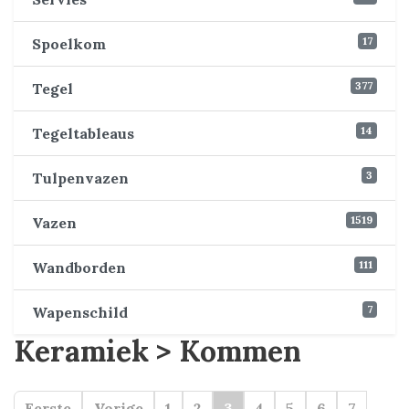
17
Spoelkom
377
Tegel
14
Tegeltableaus
3
Tulpenvazen
1519
Vazen
111
Wandborden
7
Wapenschild
Keramiek > Kommen
Eerste
Vorige
1
2
3
4
5
6
7