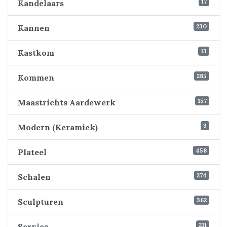
17
Kandelaars
230
Kannen
13
Kastkom
285
Kommen
157
Maastrichts Aardewerk
3
Modern (Keramiek)
458
Plateel
274
Schalen
362
Sculpturen
211
Servies