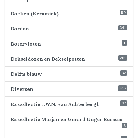
50
Boeken (Keramiek)
241
Borden
4
Botervloten
201
Dekseldozen en Dekselpotten
32
Delfts blauw
236
Diversen
37
Ex collectie J.W.N. van Achterbergh
Ex collectie Marjan en Gerard Unger Bussum
6