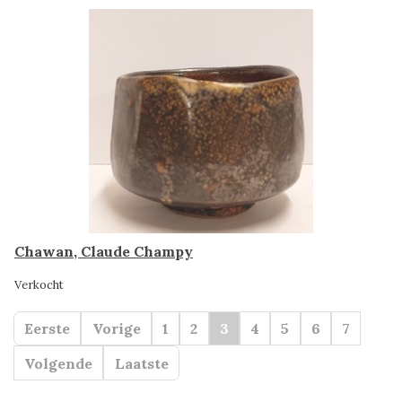
Chawan, Claude Champy
Verkocht
Eerste
Vorige
1
2
3
4
5
6
7
Volgende
Laatste