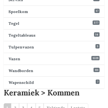
17
Spoelkom
377
Tegel
14
Tegeltableaus
3
Tulpenvazen
1519
Vazen
111
Wandborden
7
Wapenschild
Keramiek > Kommen
1
2
3
4
5
Volgende
Laatste