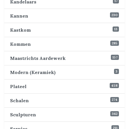
17
Kandelaars
230
Kannen
13
Kastkom
285
Kommen
157
Maastrichts Aardewerk
3
Modern (Keramiek)
458
Plateel
274
Schalen
362
Sculpturen
211
Servies