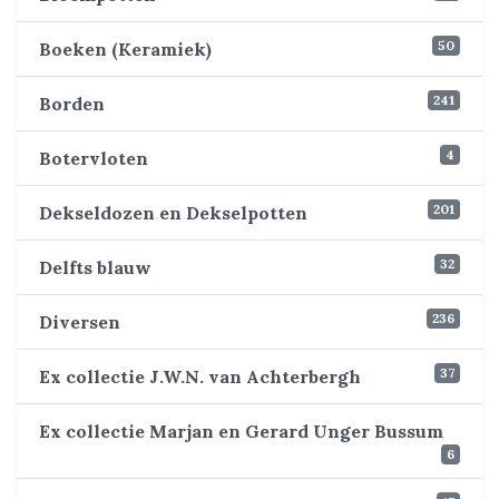
50
Boeken (Keramiek)
241
Borden
4
Botervloten
201
Dekseldozen en Dekselpotten
32
Delfts blauw
236
Diversen
37
Ex collectie J.W.N. van Achterbergh
Ex collectie Marjan en Gerard Unger Bussum
6