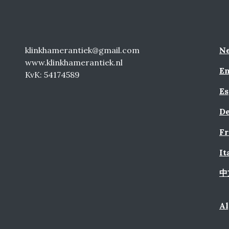
klinkhamerantiek@gmail.com
Ne
www.klinkhamerantiek.nl
En
KvK: 54174589
Es
De
Fr
It
中
A