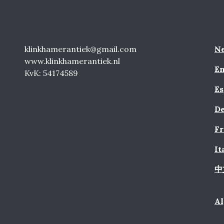
klinkhamerantiek@gmail.com
Ne
www.klinkhamerantiek.nl
En
KvK: 54174589
Es
De
Fr
It
中
A