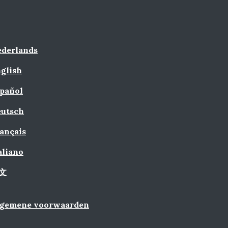
derlands
glish
pañol
utsch
ançais
aliano
文
lgemene voorwaarden