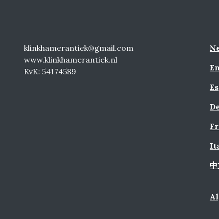
klinkhamerantiek@gmail.com
Ne
www.klinkhamerantiek.nl
En
KvK: 54174589
Es
De
Fr
It
中
A