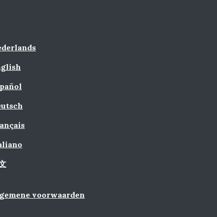
derlands
glish
pañol
utsch
ançais
aliano
文
lgemene voorwaarden