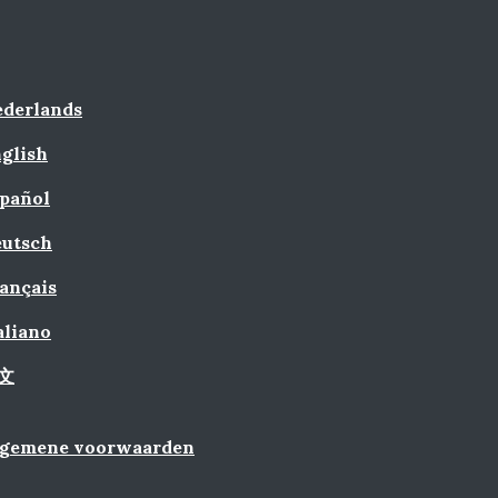
derlands
glish
pañol
utsch
ançais
aliano
文
lgemene voorwaarden