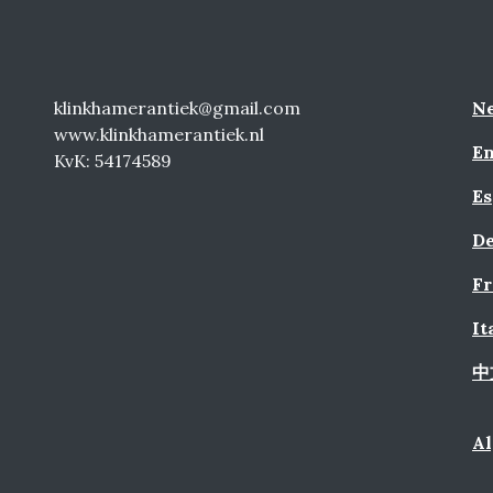
klinkhamerantiek@gmail.com
Ne
www.klinkhamerantiek.nl
En
KvK: 54174589
Es
De
Fr
It
中
A