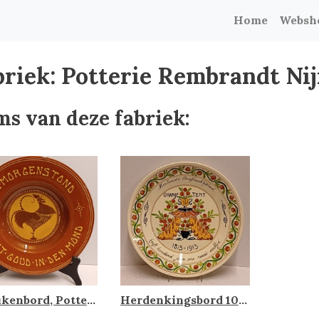
Home
Websh
briek: Potterie Rembrandt Ni
ms van deze fabriek:
Spreukenbord, Potterie Rembrandt
Herdenkingsbord 100 jaar koninkrijk der Nederlanden, Potterie Rembrandt