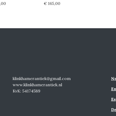
,00
€ 165,00
klinkhamerantiek@gmail.com
Ne
www.klinkhamerantiek.nl
En
KvK: 54174589
Es
De