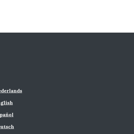
derlands
glish
pañol
utsch