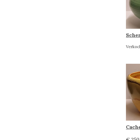
Sche
Verkoc
€ 250