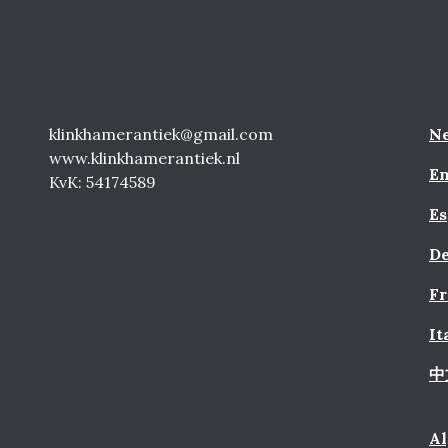
klinkhamerantiek@gmail.com
Ne
www.klinkhamerantiek.nl
En
KvK: 54174589
Es
De
Fr
It
中
A