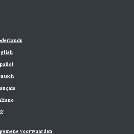
derlands
glish
pañol
utsch
ançais
aliano
文
lgemene voorwaarden