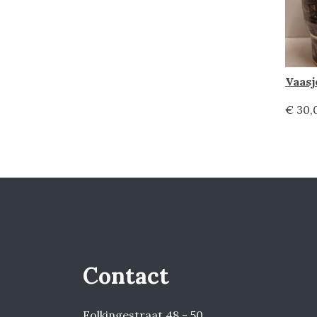
Vaasj
€ 30,
Contact
Folkingestraat 48 - 50