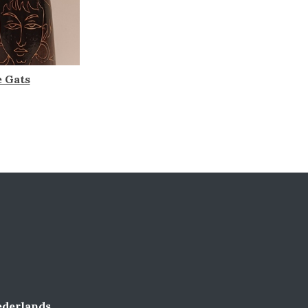
e Gats
derlands