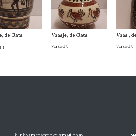
e, de Gats
Vaasje, de Gats
Vaas , d
Verkocht
Verkocht
00
klinkhamerantiek@gmail.com
Ne