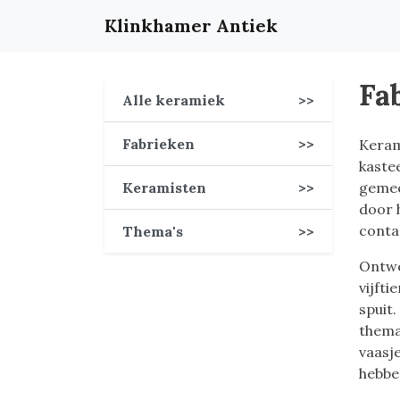
Klinkhamer Antiek
Fab
Alle keramiek
>>
Fabrieken
>>
Keram
kaste
Keramisten
>>
gemee
door h
conta
Thema's
>>
Ontwer
vijfti
spuit
thema’
vaasj
hebbe