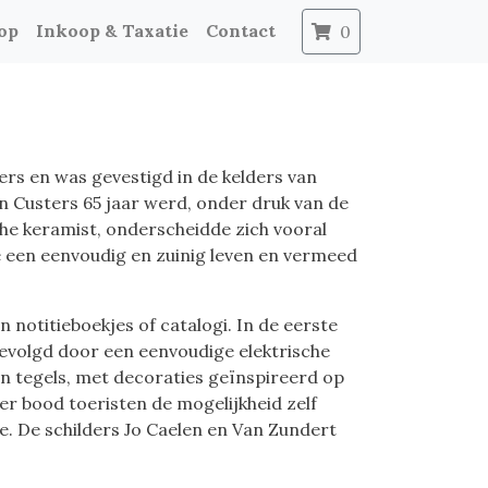
op
Inkoop & Taxatie
Contact
0
ers en was gevestigd in de kelders van
en Custers 65 jaar werd, onder druk van de
he keramist, onderscheidde zich vooral
dde een eenvoudig en zuinig leven en vermeed
 notitieboekjes of catalogi. In de eerste
 gevolgd door een eenvoudige elektrische
n tegels, met decoraties geïnspireerd op
ier bood toeristen de mogelijkheid zelf
te. De schilders Jo Caelen en Van Zundert