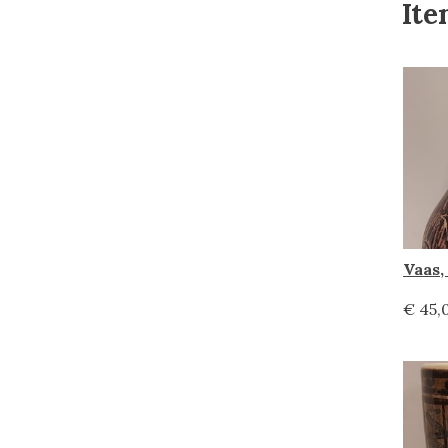
Ite
€ 45,