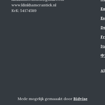
www.klinkhamerantiek.nl
En
KvK: 54174589
Es
De
Fr
It
中
A
Mede mogelijk gemaaakt door
Bidvise