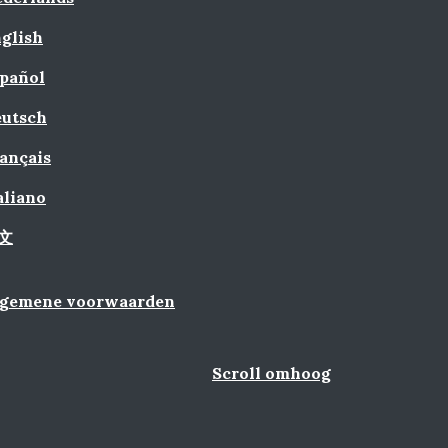
glish
pañol
utsch
ançais
aliano
文
lgemene voorwaarden
Scroll omhoog