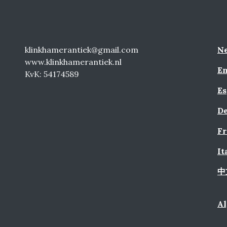
klinkhamerantiek@gmail.com
Ne
www.klinkhamerantiek.nl
En
KvK: 54174589
Es
De
Fr
It
中
A