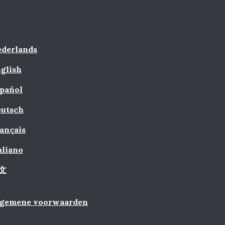
derlands
glish
pañol
utsch
ançais
aliano
文
lgemene voorwaarden