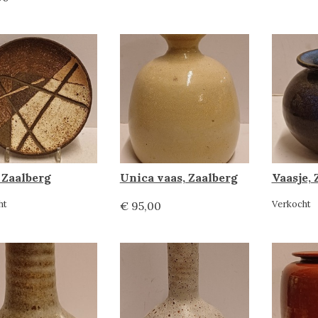
 Zaalberg
Unica vaas, Zaalberg
Vaasje, 
ht
Verkocht
€ 95,00