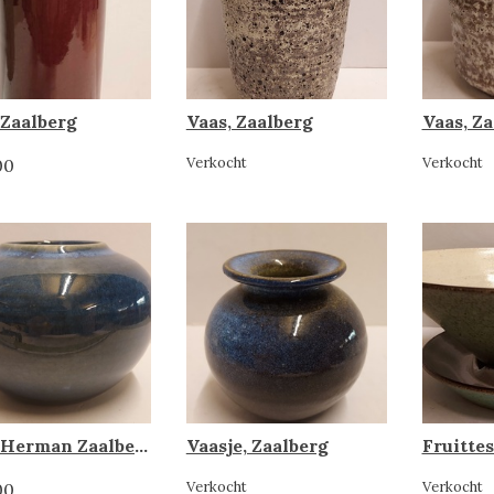
 Zaalberg
Vaas, Zaalberg
Vaas, Z
Verkocht
Verkocht
00
Vaas, Herman Zaalberg
Vaasje, Zaalberg
Fruittes
Verkocht
Verkocht
00