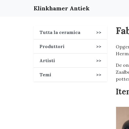
Klinkhamer Antiek
Fa
Tutta la ceramica
>>
Produttori
>>
Opger
Herma
Artisti
>>
De on
Zaalbe
Temi
>>
potte
Ite