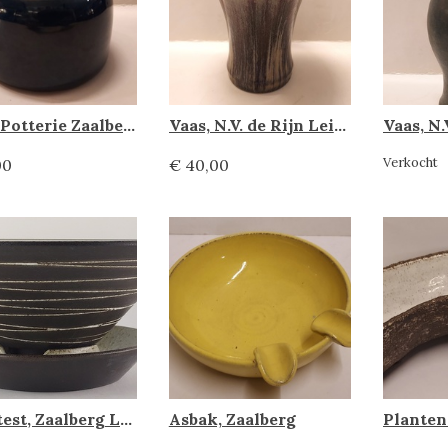
Vaas, Potterie Zaalberg
Vaas, N.V. de Rijn Leiderdorp
Verkocht
00
€ 40,00
Fruittest, Zaalberg Leiderdorp
Asbak, Zaalberg