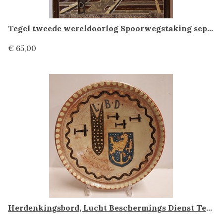
Tegel tweede wereldoorlog Spoorwegstaking sept 44 mei 45 Porceleyne Fles Delft
€ 65,00
Herdenkingsbord, Lucht Beschermings Dienst Tegelen oct '43 25e vergadering Russel Tiglia