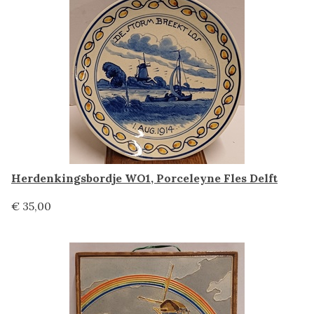
Herdenkingsbordje WO1, Porceleyne Fles Delft
€ 35,00