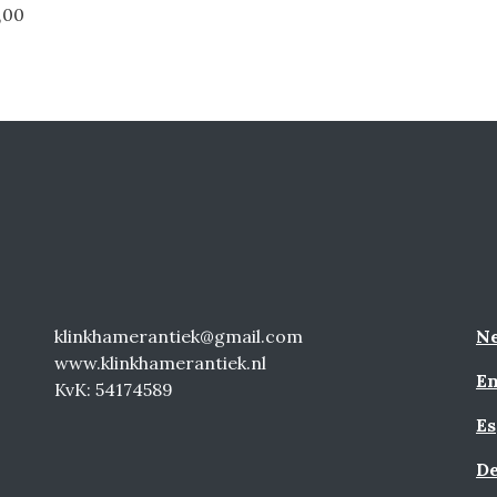
,00
klinkhamerantiek@gmail.com
Ne
www.klinkhamerantiek.nl
En
KvK: 54174589
Es
De