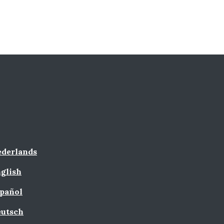
derlands
glish
pañol
utsch