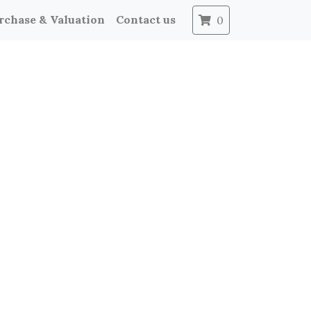
rchase & Valuation
Contact us
0