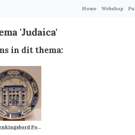
Home
Webshop
Pu
ema 'Judaica'
ms in dit thema:
Herdenkingsbord Portugese synagoge Amsterdam, Schoonhoven