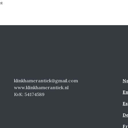
ht
klinkhamerantiek@gmail.com
Ne
www.klinkhamerantiek.nl
En
KvK: 54174589
Es
De
Fr