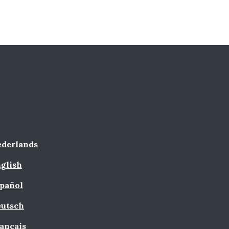
derlands
glish
pañol
utsch
ançais