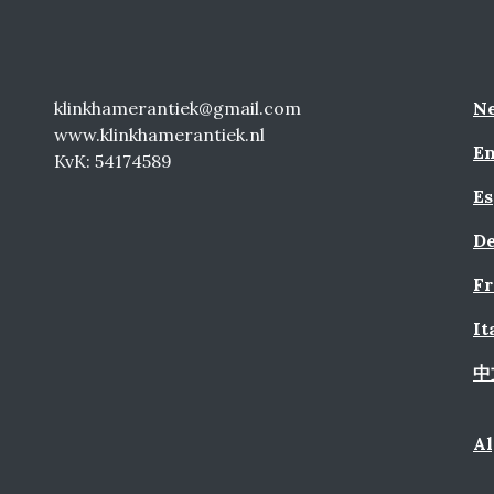
klinkhamerantiek@gmail.com
Ne
www.klinkhamerantiek.nl
En
KvK: 54174589
Es
De
Fr
It
中
A