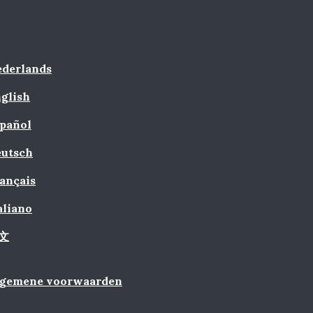
derlands
glish
pañol
utsch
ançais
aliano
文
lgemene voorwaarden