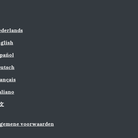
derlands
glish
pañol
utsch
ançais
aliano
文
lgemene voorwaarden