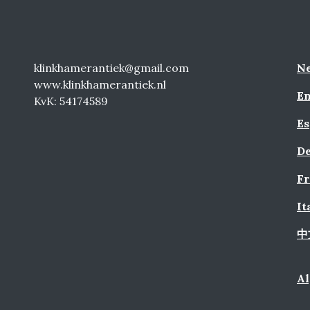
klinkhamerantiek@gmail.com
Ne
www.klinkhamerantiek.nl
En
KvK: 54174589
Es
De
Fr
It
中
A