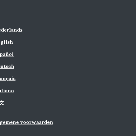
derlands
glish
pañol
utsch
ançais
aliano
文
lgemene voorwaarden