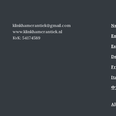
klinkhamerantiek@gmail.com
Ne
www.klinkhamerantiek.nl
En
KvK: 54174589
Es
De
Fr
It
中
A