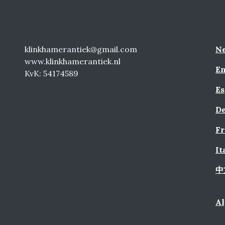
klinkhamerantiek@gmail.com
Ne
www.klinkhamerantiek.nl
En
KvK: 54174589
Es
De
Fr
It
中
A