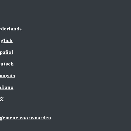
derlands
glish
pañol
utsch
ançais
aliano
文
lgemene voorwaarden