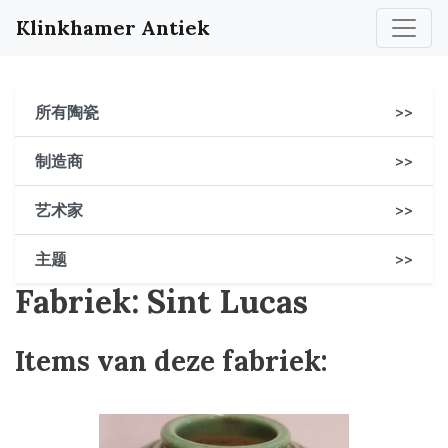
Klinkhamer Antiek
所有陶瓷
>>
制造商
>>
艺术家
>>
主题
>>
Fabriek: Sint Lucas
Items van deze fabriek: