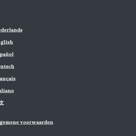
derlands
glish
pañol
utsch
ançais
aliano
文
lgemene voorwaarden