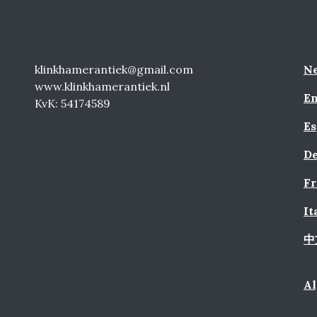
klinkhamerantiek@gmail.com
Ne
www.klinkhamerantiek.nl
En
KvK: 54174589
Es
De
Fr
It
中
A