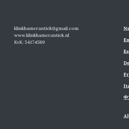
klinkhamerantiek@gmail.com
Ne
www.klinkhamerantiek.nl
En
KvK: 54174589
Es
De
Fr
It
中
A