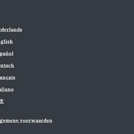
derlands
glish
pañol
utsch
ançais
aliano
文
lgemene voorwaarden